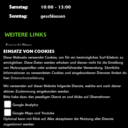
Samstag:
10:00 - 13:00
Sonntag:
geschlossen
WEITERE LINKS
Kawasaki News
EINSATZ VON COOKIES
Kawasaki Handbücher
Diese Webseite verwendet Cookies, um Dir ein bestmögliches Surf-Erlebnis zu
Kawasaki Bekleidung
ermöglichen. Diese Daten werden erhoben und dienen nicht für die Erstellung
von Nutzungsprofilen oder anderer weiterführender Verwendung. Sämtliche
Kawasaki Merchandise
Informationen zu verwendeten Cookies und eingebundenen Diensten findest du
hier:
Datenschutzerklärung
Wir verwenden auf dieser Website folgende Dienste, welche erst nach deiner
AGB
Impressum
Datenschutz
Disclaimer
Barrierefreiheit
aktiven Zustimmung eingebunden werden.
Bitte hake dazu den jeweiligen Dienst an und klicke auf Übernehmen:
powered by 1000PS
Google Analytics
Google Maps und Youtube
Optional kann mit Klick auf Alles akzeptieren der Nutzung aller Dienste
zugestimmt werden