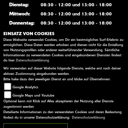
Dienstag:
08:30 - 12:00 und 13:00 - 18:00
Mittwoch:
08:30 - 12:00 und 13:00 - 18:00
Donnerstag:
08:30 - 12:00 und 13:00 - 18:00
Freitag:
08:30 - 12:00 und 13:00 - 18:00
EINSATZ VON COOKIES
Diese Webseite verwendet Cookies, um Dir ein bestmögliches Surf-Erlebnis zu
Samstag:
10:00 - 13:00
ermöglichen. Diese Daten werden erhoben und dienen nicht für die Erstellung
von Nutzungsprofilen oder anderer weiterführender Verwendung. Sämtliche
Sonntag:
geschlossen
Informationen zu verwendeten Cookies und eingebundenen Diensten findest
du hier:
Datenschutzerklärung
Wir verwenden auf dieser Website folgende Dienste, welche erst nach deiner
WEITERE LINKS
aktiven Zustimmung eingebunden werden.
Bitte hake dazu den jeweiligen Dienst an und klicke auf Übernehmen:
Kawasaki News
Google Analytics
Kawasaki Handbücher
Google Maps und Youtube
Kawasaki Bekleidung
Optional kann mit Klick auf Alles akzeptieren der Nutzung aller Dienste
Kawasaki Merchandise
zugestimmt werden
Detailierte Informationen zu den verwendeten Cookies und deren Bedeutung
findest du in unserer Datenschutzerklärung:
Datenschutzerklärung
AGB
Impressum
Datenschutz
Disclaimer
Barrierefreiheit